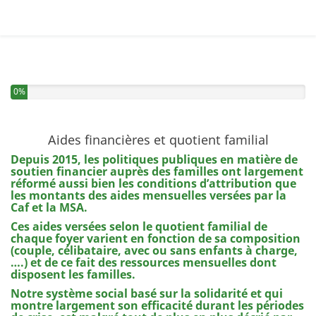
Vous avez complété 0% de ce questionnaire.
0%
Aides financières et quotient familial
Depuis 2015, les politiques publiques en matière de
soutien financier auprès des familles ont largement
réformé aussi bien les conditions d’attribution que
les montants des aides mensuelles versées par la
Caf et la MSA.
Ces aides versées selon le quotient familial de
chaque foyer varient en fonction de sa composition
(couple, célibataire, avec ou sans enfants à charge,
….) et de ce fait des ressources mensuelles dont
disposent les familles.
Notre système social basé sur la solidarité et qui
montre largement son efficacité durant les périodes